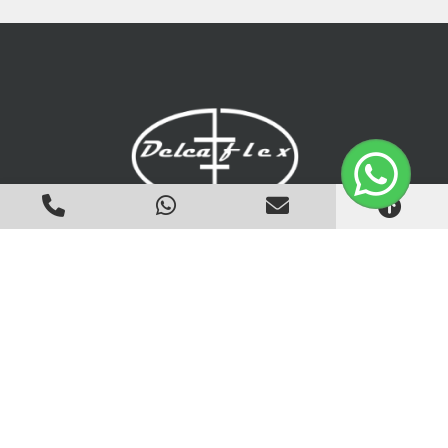
Email
vendas@delcaflex.com.br
Filial
R. do Bronze, 130 - Pq. São Pedro
Itaquaquecetuba - São Paulo, SP
CEP: 08586-180
Ver no Google Mapas