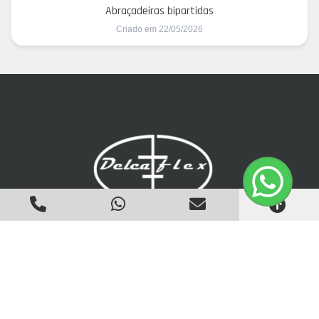
Abraçadeiras bipartidas
Criado em 22/05/2026
Email
vendas@delcaflex.com.br
Filial
R. do Bronze, 130 - Pq. São Pedro