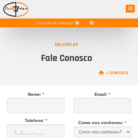
Conecte-se conosco:
DELCAFLEX
Fale Conosco
CONTATO
»
*
*
Nome:
Email:
*
Telefone:
*
Como nos conheceu: