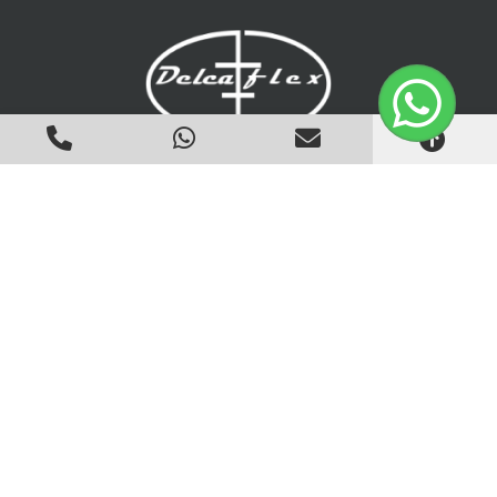
Email
vendas@delcaflex.com.br
Filial
R. do Bronze, 130 - Pq. São Pedro
Itaquaquecetuba - São Paulo, SP
CEP: 08586-180
Ver no Google Mapas
Matriz
Estrada de Monte Verde, S/N Km4,5